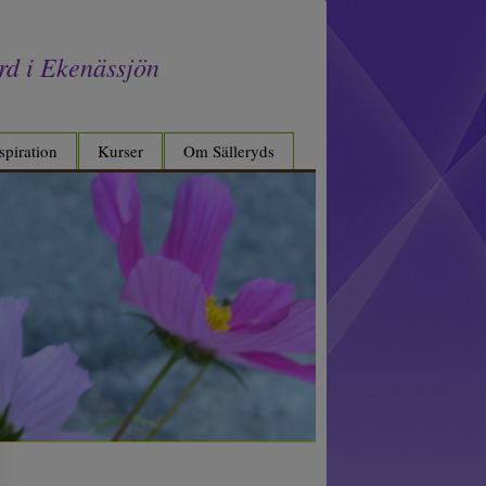
rd i Ekenässjön
spiration
Kurser
Om Sälleryds