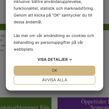
inklusive: bättre användarupplevelse,
funktionalitet, statistik och marknadsföring.
Genom att klicka på "OK" samtycker du till
dessa ändamål.
Sortiment
 såg
Läs mer om vår användning av cookies och
Varje år kommer en eller flera nya färger i vårens, sommarens och
ll
höstens blommor från egen odling, det är inte mycket som fattas i det
behandling av personuppgifter på vår
g, men
fantastiskt stora sortiment av blommor och växter för plantering i
webbplats.
kus.
krukor och balkonglådor till våren, sommaren och hösten. Vi står även
och säljer blommor på närliggande torg.
VISA
DETALJER
JA
NEJ
OK
JA
NEJ
NÖDVÄNDIG
INSTÄLLNINGAR
AVVISA ALLA
JA
NEJ
JA
NEJ
MARKNADSFÖRING
STATISTIK
Öppettider 
h sommarblommor från
Semeste