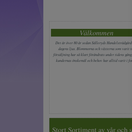
Välkommen
Det är över 80 år sedan Sälleryds Handelsträdgård
dagens ljus. Blommorna och växterna som varit ti
försäljning har så klart förändrats under tidens gån
kundernas önskemål och behov har alltid varit i fo
Stort Sortiment av vår oc