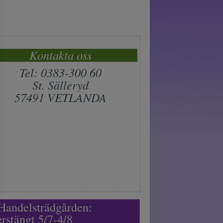
Kontakta oss
Tel: 0383-300 60
St. Sälleryd
57491 VETLANDA
Handelsträdgården:
rstängt 5/7-4/8